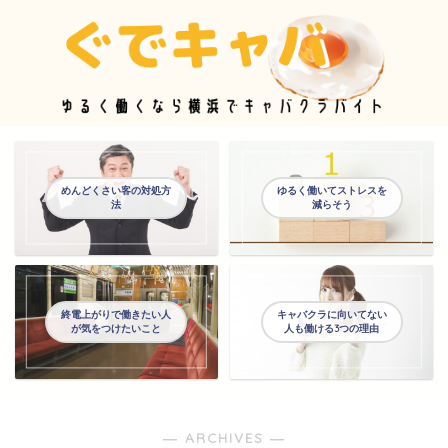
めんどくさい客の対処方
ゆるく働いてストレスを
法
減らそう
終電上がりで働きたい人
キャバクラに向いてない
が気をつけたいこと
人も働ける3つの理由
― ARCHIVES ―