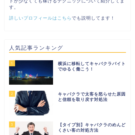
トが少なくても稼げるテクニックについて紹介してま
す。
詳しいプロフィールはこちら
でも説明してます！
人気記事ランキング
1
横浜に移転してキャバクラバイト
でゆるく働こう！
2
キャバクラで太客を怒らせた原因
と信頼を取り戻す対処法
3
【タイプ別】キャバクラのめんど
くさい客の対処方法