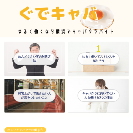
めんどくさい客の対処方
ゆるく働いてストレスを
法
減らそう
終電上がりで働きたい人
キャバクラに向いてない
が気をつけたいこと
人も働ける3つの理由
ゆるいキャバクラの働き方